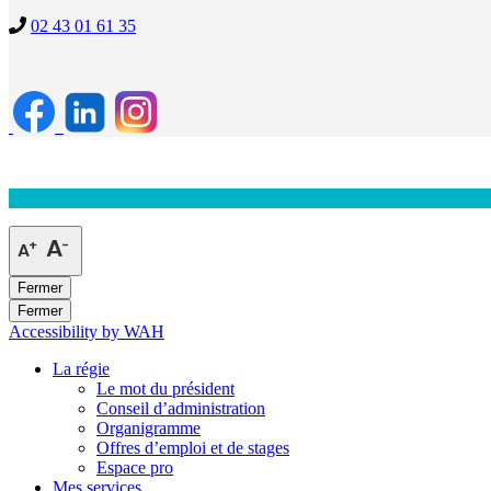
02 43 01 61 35
Fermer
Fermer
Accessibility by WAH
La régie
Le mot du président
Conseil d’administration
Organigramme
Offres d’emploi et de stages
Espace pro
Mes services