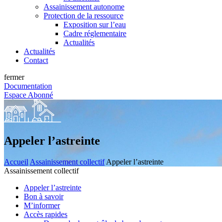
Assainissement autonome
Protection de la ressource
Exposition sur l’eau
Cadre réglementaire
Actualités
Actualités
Contact
fermer
Documentation
Espace Abonné
Appeler l’astreinte
Accueil
Assainissement collectif
Appeler l’astreinte
Assainissement collectif
Appeler l’astreinte
Bon à savoir
M’informer
Accès rapides