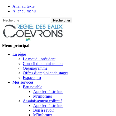
Aller au texte
Aller au menu
Recherche
Passer
Menu principal
au
La régie
contenu
Le mot du président
Conseil d’administration
Organigramme
Offres d’emploi et de stages
Espace pro
Mes services
Eau potable
Appeler l’astreinte
M’informer
Assainissement collectif
Appeler l’astreinte
Bon à savoir
M’informer