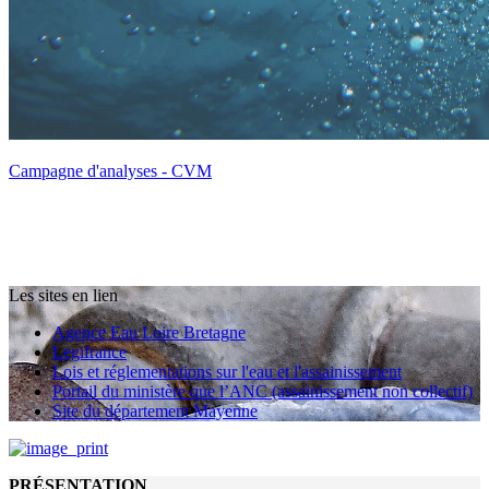
Campagne d'analyses - CVM
Les sites en lien
Agence Eau Loire Bretagne
Legifrance
Lois et réglementations sur l'eau et l'assainissement
Portail du ministère que l’ANC (assainissement non collectif)
Site du département Mayenne
PRÉSENTATION