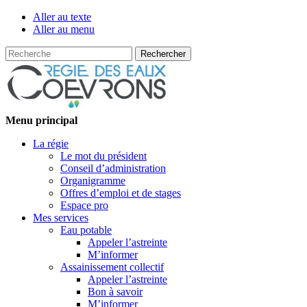
Aller au texte
Aller au menu
Recherche
Passer
Menu principal
au
La régie
contenu
Le mot du président
Conseil d’administration
Organigramme
Offres d’emploi et de stages
Espace pro
Mes services
Eau potable
Appeler l’astreinte
M’informer
Assainissement collectif
Appeler l’astreinte
Bon à savoir
M’informer