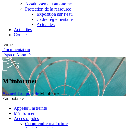
Assainissement autonome
Protection de la ressource
Exposition sur l’eau
Cadre réglementaire
Actualités
Actualités
Contact
fermer
Documentation
Espace Abonné
M’informer
Accueil
Eau potable
M’informer
Eau potable
Appeler l’astreinte
M’informer
Accès rapides
Comprendre ma facture