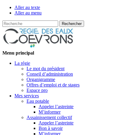
Aller au texte
Aller au menu
Recherche
Passer
Menu principal
au
La régie
contenu
Le mot du président
Conseil d’administration
Organigramme
Offres d’emploi et de stages
Espace pro
Mes services
Eau potable
Appeler l’astreinte
M’informer
Assainissement collectif
Appeler l’astreinte
Bon à savoir
M’informer