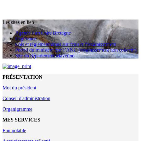
Les sites en lien
Agence Eau Loire Bretagne
Legifrance
Lois et réglementations sur l'eau et l'assainissement
Portail du ministère que l’ANC (assainissement non collectif)
Site du département Mayenne
PRÉSENTATION
Mot du président
Conseil d'administration
Organigramme
MES SERVICES
Eau potable