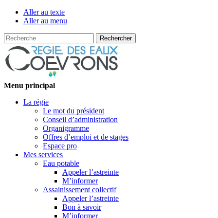
Aller au texte
Aller au menu
Recherche
Passer
Menu principal
au
La régie
contenu
Le mot du président
Conseil d’administration
Organigramme
Offres d’emploi et de stages
Espace pro
Mes services
Eau potable
Appeler l’astreinte
M’informer
Assainissement collectif
Appeler l’astreinte
Bon à savoir
M’informer