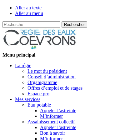
Aller au texte
Aller au menu
Recherche
Passer
Menu principal
au
La régie
contenu
Le mot du président
Conseil d’administration
Organigramme
Offres d’emploi et de stages
Espace pro
Mes services
Eau potable
Appeler l’astreinte
M’informer
Assainissement collectif
Appeler l’astreinte
Bon à savoir
M’informer