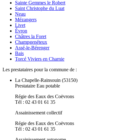
Sainte Gemmes le Robert
Saint Christophe du Luat
Neau
Mézangers
Livet
Évron
Châtres la Foret
Champgenéteux
Assé-le-Bérenger
Bais
Torcé Viviers en Charnie
Les prestataires pour la commune de :
La Chapelle-Rainsouin (53150)
Prestataire Eau potable
Régie des Eaux des Coëvrons
Tél : 02 43 01 61 35
Assainissement collectif
Régie des Eaux des Coëvrons
Tél : 02 43 01 61 35
Assainissement autonome