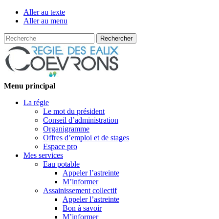
Aller au texte
Aller au menu
Recherche
Passer
Menu principal
au
La régie
contenu
Le mot du président
Conseil d’administration
Organigramme
Offres d’emploi et de stages
Espace pro
Mes services
Eau potable
Appeler l’astreinte
M’informer
Assainissement collectif
Appeler l’astreinte
Bon à savoir
M’informer