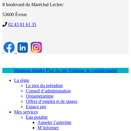
8 boulevard du Maréchal Leclerc
53600 Évron
02 43 01 61 35
Mentions légales
Plan du site
Politique de confidentialité
La régie
Le mot du président
Conseil d’administration
Organigramme
Offres d’emploi et de stages
Espace pro
Mes services
Eau potable
Appeler l’astreinte
M’informer